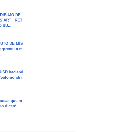
DIBUJO DE
S ART ! RET
DIBU...
UTO DE MIS
orprendi a m
.
 USD haciend
| Salomondri
mosas que m
so dicen*