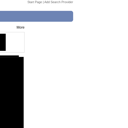
Start Page
|
Add Search Provider
More