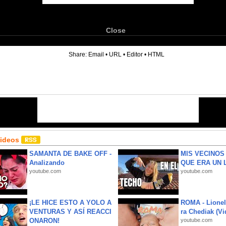
Close
6
Share:
Email
•
URL
•
Editor
•
HTML
Videos
SAMANTA DE BAKE OFF -
MIS VECINO
Analizando
QUE ERA UN 
youtube.com
youtube.com
¡LE HICE ESTO A YOLO A
ROMA - Lionel
VENTURAS Y ASÍ REACCI
ra Chediak (Vi
ONARON!
youtube.com