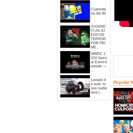
Cuarente
na día 96
JUGAND
O UN JU
EGO DE
TERROR
POR PRI
ME...
WWDC 2
020 Speci
al Event K
eynote —
...
Lavado d
Popular 
e auto: lo
que nadie
lava (...