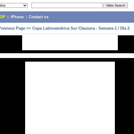
POP
|
iPhone
|
Contact us
Previous Page
>>
Copa Latinoamérica Sur Clausura - Semana 1 / Día 2