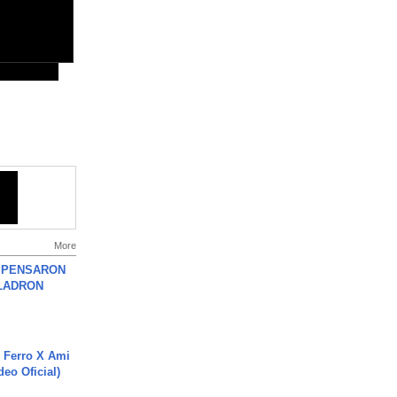
More
S PENSARON
LADRON
 Ferro X Ami
deo Oficial)