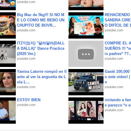
youtube.com
Big Mac de 5kg!!! SI NO M
REHACIENDO 
E LO COMO ME BEBO UN
SANDRA CIRE
CHUPITO DE BOVR...
O DIFÍCIL DE 
youtube.com
youtube.com
ITZY(있지) "달라달라(DALL
COMPRE EL A
A DALLA)" Dance Practice
SUEÑOS !!! *s
(2020 Ver.)
is padres* ??..
youtube.com
youtube.com
Yanina Latorre rompió en ll
Gasté 100,000
anto al ver la angustia de L
o este video! 
ola L...
n
youtube.com
youtube.com
ESTOY BIEN
imitando a fa
youtube.com
e parezco *o e
youtube.com