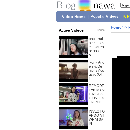
Video Home
|
Popular Videos
|
K-
Home
>>
Active Videos
More
encerrad
a en el as
censor *p
or dos h
o...
jxdn - Ang
els & De
mons Aco
ustic (Of
f...
REMODE
LANDO M
I HABITA
CIÓN: EX
TREMO
INVESTIG
ANDO MI
WHATSA
PP