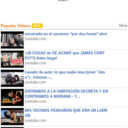
Popular Videos
More
encerrada en el ascensor *por dos horas* ahre
youtube.com
+20 COSAS de SE ACABÓ que JAMÁS CONT
É!!??| Katie Angel
youtube.com
Lavado de auto: lo que nadie lava (nivel "obs
e") - Informe -...
youtube.com
ENTRAMOS A LA HABITACIÓN SECRETA Y EN
CONTRAMOS A MARIANA - Y...
youtube.com
MIS VECINOS PENSARON QUE ERA UN LADR
ON
youtube.com