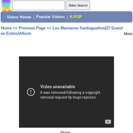
Video Home
|
Popular Videos
|
K-POP
Home
>>
Previous Page
>>
Los Manseros Santiagueños|27 Grand
es Exitos|Album
More
Share: