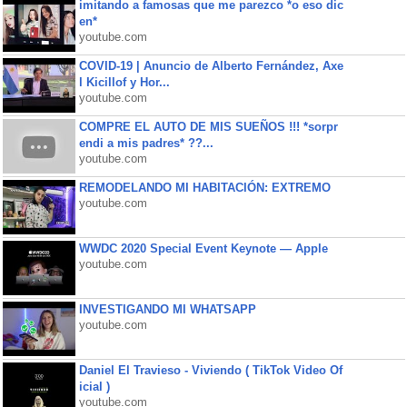
imitando a famosas que me parezco *o eso dic
en*
youtube.com
COVID-19 | Anuncio de Alberto Fernández, Axe
l Kicillof y Hor...
youtube.com
COMPRE EL AUTO DE MIS SUEÑOS !!! *sorpr
endi a mis padres* ??...
youtube.com
REMODELANDO MI HABITACIÓN: EXTREMO
youtube.com
WWDC 2020 Special Event Keynote — Apple
youtube.com
INVESTIGANDO MI WHATSAPP
youtube.com
Daniel El Travieso - Viviendo ( TikTok Video Of
icial )
youtube.com