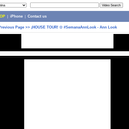
POP
|
iPhone
|
Contact us
Previous Page
>>
¡HOUSE TOUR! ✩ #SemanaAnnLook - Ann Look