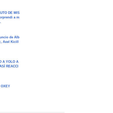
UTO DE MIS
orprendi a m
.
uncio de Alb
, Axel Kicill
O A YOLO A
ASÍ REACCI
 OXEY