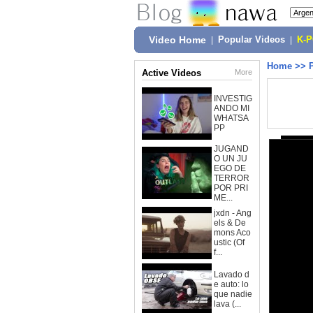
Video Home
|
Popular Videos
|
K-
Home
>>
Active Videos
More
INVESTIG
ANDO MI
WHATSA
PP
JUGAND
O UN JU
EGO DE
TERROR
POR PRI
ME...
jxdn - Ang
els & De
mons Aco
ustic (Of
f...
Lavado d
e auto: lo
que nadie
lava (...