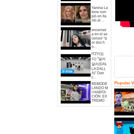
Yanina La
torre rom
pió en lla
nto al ...
encerrad
a en el as
censor *p
or dos h
o...
ITZY(있
지) "달라
달라(DAL
LA DALL
A)" Dan
c...
Popular 
REMODE
LANDO M
I HABITA
CIÓN: EX
TREMO