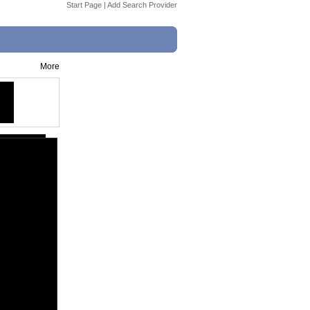
Start Page
|
Add Search Provider
More