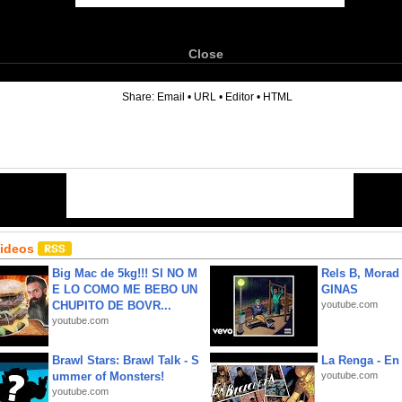
Close
6
Share:
Email
•
URL
•
Editor
•
HTML
Videos
Big Mac de 5kg!!! SI NO M
Rels B, Morad
E LO COMO ME BEBO UN
GINAS
CHUPITO DE BOVR...
youtube.com
youtube.com
Brawl Stars: Brawl Talk - S
La Renga - En 
ummer of Monsters!
youtube.com
youtube.com