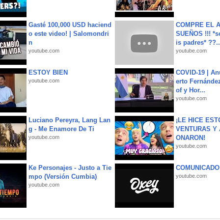
Gasté 100,000 USD haciend
COMPRE EL A
o este video! | Salomondri
SUEÑOS !!! *s
n
is padres* ??..
youtube.com
youtube.com
ESTOY BIEN
COVID-19 | An
youtube.com
erto Fernández
of y Hor...
youtube.com
Luciano Pereyra, Lang Lan
¡LE HICE EST
g - Me Enamore De Ti
VENTURAS Y 
youtube.com
ONARON!
youtube.com
Ke Personajes - Justo a Tie
COMUNICADO
mpo (Versión Cumbia)
youtube.com
youtube.com