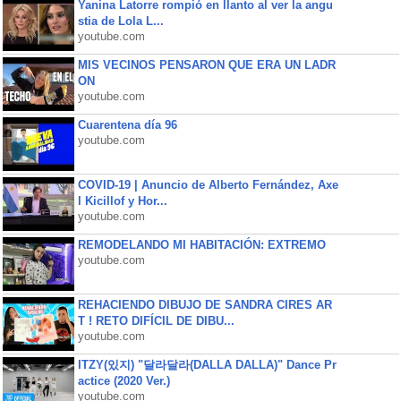
Yanina Latorre rompió en llanto al ver la angu
stia de Lola L...
youtube.com
MIS VECINOS PENSARON QUE ERA UN LADR
ON
youtube.com
Cuarentena día 96
youtube.com
COVID-19 | Anuncio de Alberto Fernández, Axe
l Kicillof y Hor...
youtube.com
REMODELANDO MI HABITACIÓN: EXTREMO
youtube.com
REHACIENDO DIBUJO DE SANDRA CIRES AR
T ! RETO DIFÍCIL DE DIBU...
youtube.com
ITZY(있지) "달라달라(DALLA DALLA)" Dance Pr
actice (2020 Ver.)
youtube.com