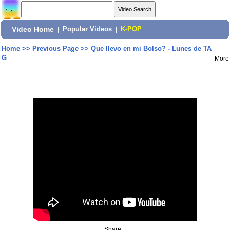
Video Home
|
Popular Videos
|
K-POP
Home
>>
Previous Page
>>
Que llevo en mi Bolso? - Lunes de TA
G
More
Share: