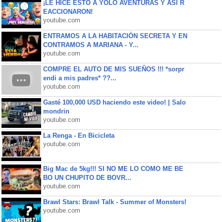
¡LE HICE ESTO A YOLO AVENTURAS Y ASÍ R
EACCIONARON!
youtube.com
ENTRAMOS A LA HABITACIÓN SECRETA Y EN
CONTRAMOS A MARIANA - Y...
youtube.com
COMPRE EL AUTO DE MIS SUEÑOS !!! *sorpr
endi a mis padres* ??...
youtube.com
Gasté 100,000 USD haciendo este video! | Salo
mondrin
youtube.com
La Renga - En Bicicleta
youtube.com
Big Mac de 5kg!!! SI NO ME LO COMO ME BE
BO UN CHUPITO DE BOVR...
youtube.com
Brawl Stars: Brawl Talk - Summer of Monsters!
youtube.com