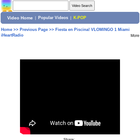
Video Home
|
Popular Videos
|
K-POP
Home
>>
Previous Page
>>
Fiesta en Piscina! VLOMINGO 1 Miami
iHeartRadio
More
Share: