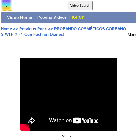
Video Home
|
Popular Videos
|
K-POP
Home
>>
Previous Page
>>
PROBANDO COSMÉTICOS COREANO
S WTF!? ♡ ¡Con Fashion Diaries!
More
Share: