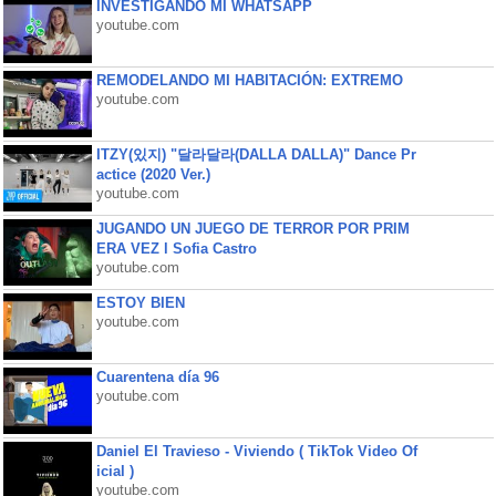
INVESTIGANDO MI WHATSAPP
youtube.com
REMODELANDO MI HABITACIÓN: EXTREMO
youtube.com
ITZY(있지) "달라달라(DALLA DALLA)" Dance Pr
actice (2020 Ver.)
youtube.com
JUGANDO UN JUEGO DE TERROR POR PRIM
ERA VEZ l Sofia Castro
youtube.com
ESTOY BIEN
youtube.com
Cuarentena día 96
youtube.com
Daniel El Travieso - Viviendo ( TikTok Video Of
icial )
youtube.com