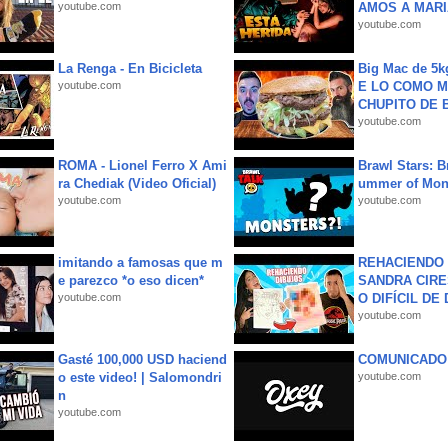
youtube.com
AMOS A MARIA
youtube.com
La Renga - En Bicicleta
Big Mac de 5k
youtube.com
E LO COMO M
CHUPITO DE B
youtube.com
ROMA - Lionel Ferro X Ami
Brawl Stars: B
ra Chediak (Video Oficial)
ummer of Mon
youtube.com
youtube.com
imitando a famosas que m
REHACIENDO 
e parezco *o eso dicen*
SANDRA CIRE
youtube.com
O DIFÍCIL DE 
youtube.com
Gasté 100,000 USD haciend
COMUNICADO
o este video! | Salomondri
youtube.com
n
youtube.com