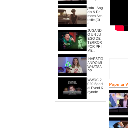
jxdn - Ang
els & De
mons Aco
ustic (Of
f...
JUGAND
O UN JU
EGO DE
TERROR
POR PRI
ME...
INVESTIG
ANDO MI
WHATSA
PP
WWDC 2
020 Speci
Popular 
al Event K
eynote —
...