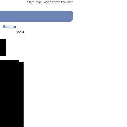
Start Page
|
Add Search Provider
- Sale La
More