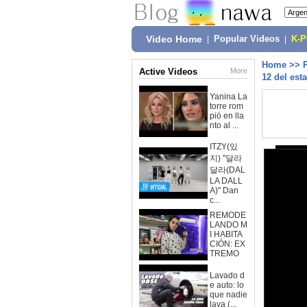
Video Home
|
Popular Videos
|
K-
Home
>>
Active Videos
More
12 del est
Yanina La
torre rom
pió en lla
nto al ...
ITZY(있
지) "달라
달라(DAL
LA DALL
A)" Dan
c...
REMODE
LANDO M
I HABITA
CIÓN: EX
TREMO
Lavado d
e auto: lo
que nadie
lava (...