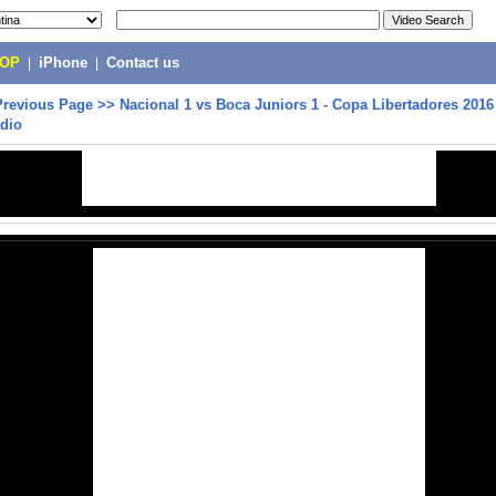
POP
|
iPhone
|
Contact us
Previous Page
>>
Nacional 1 vs Boca Juniors 1 - Copa Libertadores 2016 
adio