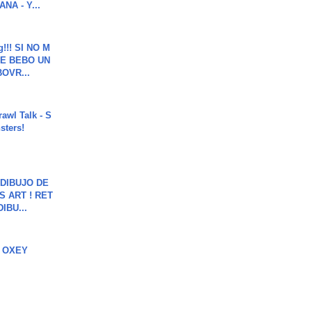
NA - Y...
g!!! SI NO M
E BEBO UN
OVR...
rawl Talk - S
sters!
DIBUJO DE
S ART ! RET
DIBU...
 OXEY