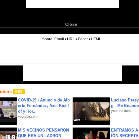
Close
6
Share:
Email
•
URL
•
Editor
•
HTML
Videos
COVID-19 | Anuncio de Alb
Luciano Perey
erto Fernández, Axel Kicill
g - Me Enamor
of y Hor...
youtube.com
youtube.com
MIS VECINOS PENSARON
ENTRAMOS A 
QUE ERA UN LADRON
IÓN SECRETA