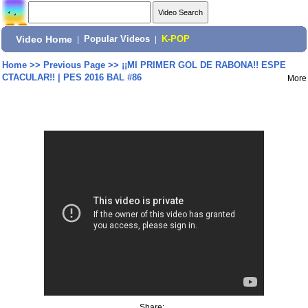
Video Home
|
Popular Videos
|
K-POP
Home
>>
Previous Page
>>
¡¡MI PRIMER GOL DE RABONA!! ESPE
CTACULAR!! | PES 2016 BAL #86
More
Share: