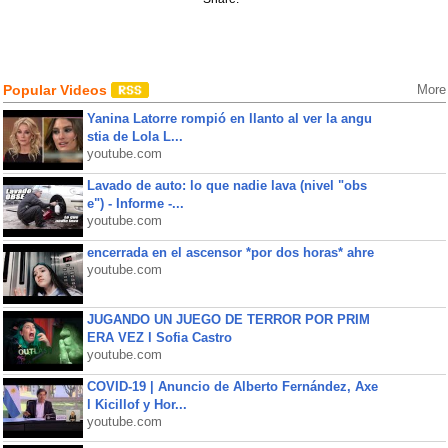
Popular Videos
More
Yanina Latorre rompió en llanto al ver la angu
stia de Lola L...
youtube.com
Lavado de auto: lo que nadie lava (nivel "obs
e") - Informe -...
youtube.com
encerrada en el ascensor *por dos horas* ahre
youtube.com
JUGANDO UN JUEGO DE TERROR POR PRIM
ERA VEZ l Sofia Castro
youtube.com
COVID-19 | Anuncio de Alberto Fernández, Axe
l Kicillof y Hor...
youtube.com