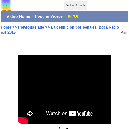
Video Home
|
Popular Videos
|
K-POP
Home
>>
Previous Page
>>
La definición por penales. Boca Nacio
nal 2016
More
Share: