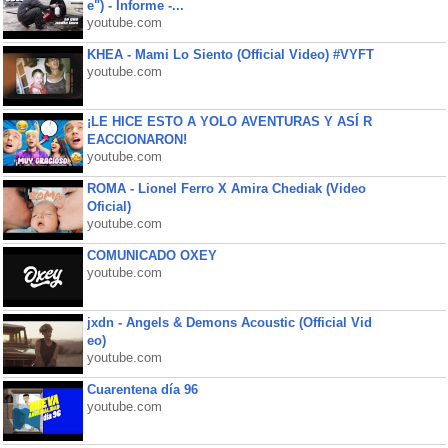
e") - Informe -...
youtube.com
KHEA - Mami Lo Siento (Official Video) #VYFT
youtube.com
¡LE HICE ESTO A YOLO AVENTURAS Y ASÍ R
EACCIONARON!
youtube.com
ROMA - Lionel Ferro X Amira Chediak (Video
Oficial)
youtube.com
COMUNICADO OXEY
youtube.com
jxdn - Angels & Demons Acoustic (Official Vid
eo)
youtube.com
Cuarentena día 96
youtube.com