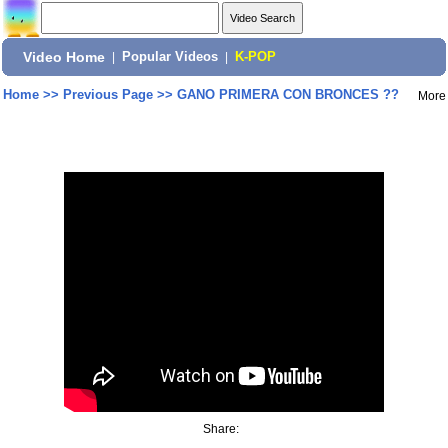
Video Home
|
Popular Videos
|
K-POP
Home
>>
Previous Page
>>
GANO PRIMERA CON BRONCES ??
More
Share: