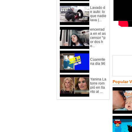
Lavado d
e auto: lo
que nadie
lava (...
encerrad
a en el as
censor *p
or dos h
o...
Cuarente
na día 96
Yanina La
Popular 
torre rom
pió en lla
nto al ...