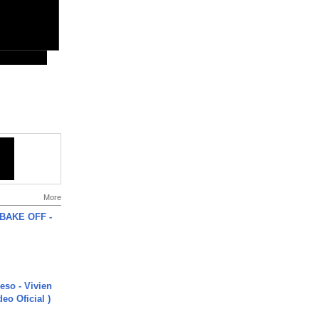
More
BAKE OFF -
ieso - Vivien
eo Oficial )