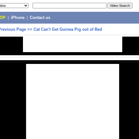
POP
|
iPhone
|
Contact us
Previous Page
>>
Cat Can't Get Guinea Pig out of Bed