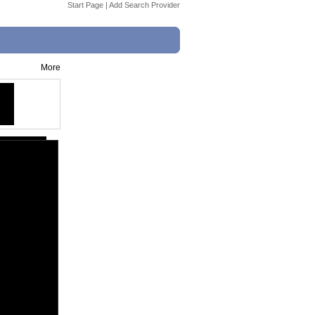
Start Page
|
Add Search Provider
More