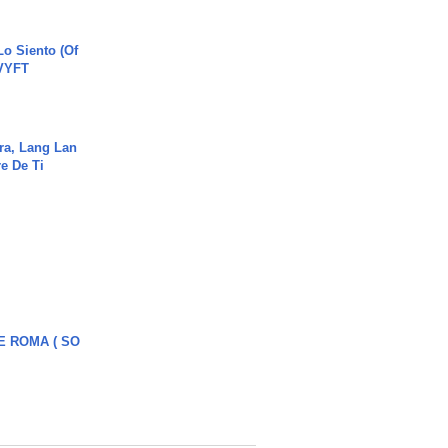
o Siento (Of
#VYFT
ra, Lang Lan
e De Ti
E ROMA ( SO