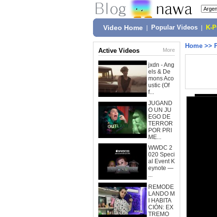
Video Home
|
Popular Videos
|
K-
Home
>>
Active Videos
More
jxdn - Ang
els & De
mons Aco
ustic (Of
f...
JUGAND
O UN JU
EGO DE
TERROR
POR PRI
ME...
WWDC 2
020 Speci
al Event K
eynote —
...
REMODE
LANDO M
I HABITA
CIÓN: EX
TREMO