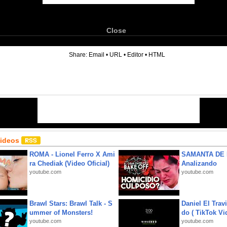
Close
6
Share:
Email
•
URL
•
Editor
•
HTML
Videos
ROMA - Lionel Ferro X Ami
SAMANTA DE 
ra Chediak (Video Oficial)
Analizando
youtube.com
youtube.com
Brawl Stars: Brawl Talk - S
Daniel El Trav
ummer of Monsters!
do ( TikTok Vid
youtube.com
youtube.com