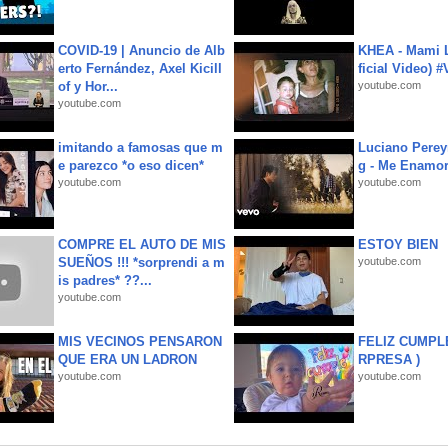
COVID-19 | Anuncio de Alb
KHEA - Mami L
erto Fernández, Axel Kicill
ficial Video) 
of y Hor...
youtube.com
youtube.com
imitando a famosas que m
Luciano Perey
e parezco *o eso dicen*
g - Me Enamor
youtube.com
youtube.com
COMPRE EL AUTO DE MIS
ESTOY BIEN
SUEÑOS !!! *sorprendi a m
youtube.com
is padres* ??...
youtube.com
MIS VECINOS PENSARON
FELIZ CUMPL
QUE ERA UN LADRON
RPRESA )
youtube.com
youtube.com