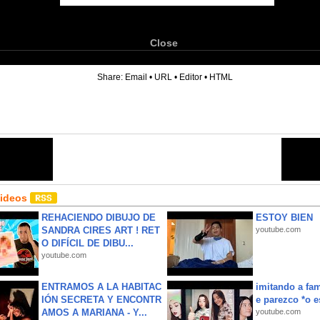
Close
6
Share:
Email
•
URL
•
Editor
•
HTML
Videos
REHACIENDO DIBUJO DE
ESTOY BIEN
SANDRA CIRES ART ! RET
youtube.com
O DIFÍCIL DE DIBU...
youtube.com
ENTRAMOS A LA HABITAC
imitando a fa
IÓN SECRETA Y ENCONTR
e parezco *o e
AMOS A MARIANA - Y...
youtube.com