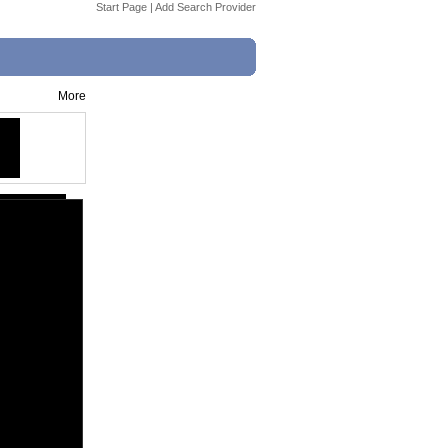
Start Page
|
Add Search Provider
More