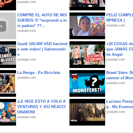
youtube.com
COMPRE EL AUTO DE MIS
FELIZ CUMPL
SUEÑOS !!! *sorprendi a m
RPRESA )
is padres* ??...
youtube.com
youtube.com
Gasté 100,000 USD haciend
+20 COSAS d
o este video! | Salomondri
que JAMÁS CO
n
tie Angel
youtube.com
youtube.com
La Renga - En Bicicleta
Brawl Stars: B
youtube.com
ummer of Mon
youtube.com
¡LE HICE ESTO A YOLO A
Luciano Perey
VENTURAS Y ASÍ REACCI
g - Me Enamor
ONARON!
youtube.com
youtube.com