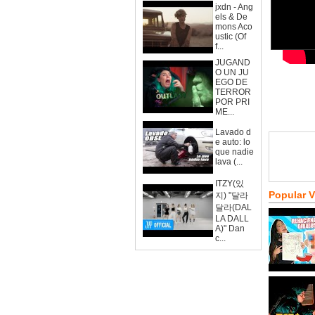
jxdn - Ang
els & De
mons Aco
ustic (Of
f...
JUGAND
O UN JU
EGO DE
TERROR
POR PRI
ME...
Lavado d
e auto: lo
que nadie
lava (...
ITZY(있
Popular 
지) "달라
달라(DAL
LA DALL
A)" Dan
c...