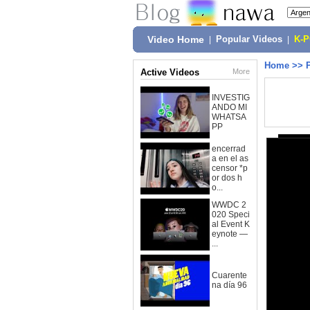
Video Home
|
Popular Videos
|
K-
Home
>>
Active Videos
More
INVESTIG
ANDO MI
WHATSA
PP
encerrad
a en el as
censor *p
or dos h
o...
WWDC 2
020 Speci
al Event K
eynote —
...
Cuarente
na día 96