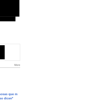
More
mosas que m
so dicen*