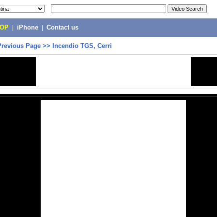
POP
|
iPhone
|
Contact us
Previous Page
>>
Incendio TGS, Cerri