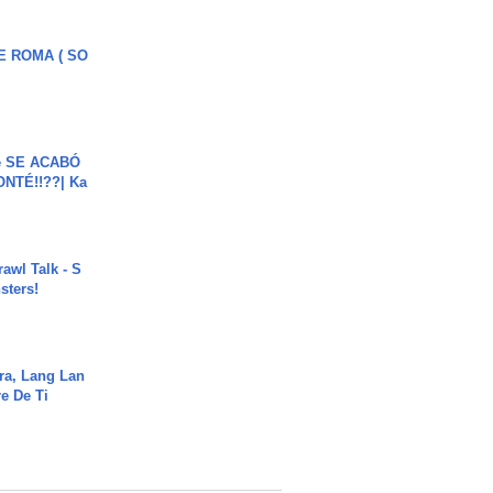
E ROMA ( SO
e SE ACABÓ
NTÉ!!??| Ka
rawl Talk - S
sters!
ra, Lang Lan
e De Ti