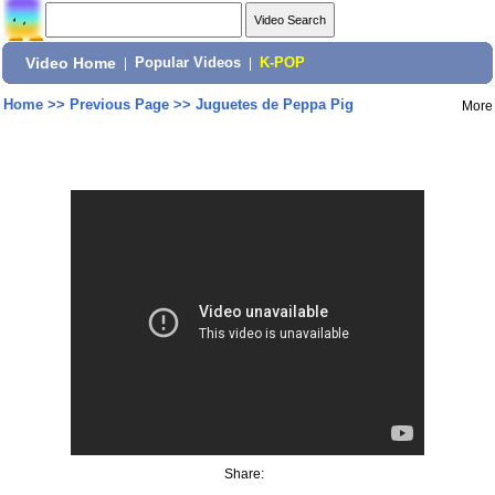
Video Home
|
Popular Videos
|
K-POP
Home
>>
Previous Page
>>
Juguetes de Peppa Pig
More
Share: