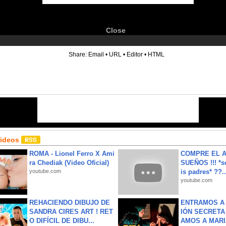
Close
6
Share:
Email
•
URL
•
Editor
•
HTML
Videos
ROMA - Lionel Ferro X Ami
COMPRE EL A
ra Chediak (Video Oficial)
SUEÑOS !!! *s
youtube.com
is padres* ??..
youtube.com
REHACIENDO DIBUJO DE
ENTRAMOS A 
SANDRA CIRES ART ! RET
IÓN SECRETA
O DIFÍCIL DE DIBU...
AMOS A MARIA