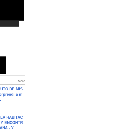
More
UTO DE MIS
orprendi a m
.
LA HABITAC
 Y ENCONTR
NA - Y...