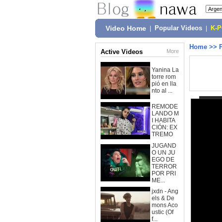
Video Home
|
Popular Videos
|
K-
Home
>>
Active Videos
More
Yanina La
torre rom
pió en lla
nto al ...
REMODE
LANDO M
I HABITA
CIÓN: EX
TREMO
JUGAND
O UN JU
EGO DE
TERROR
POR PRI
ME...
jxdn - Ang
els & De
mons Aco
ustic (Of
f...