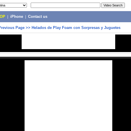
POP
|
iPhone
|
Contact us
Previous Page
>>
Helados de Play Foam con Sorpresas y Juguetes