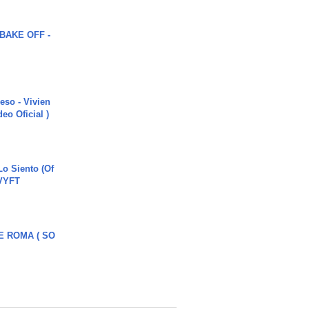
BAKE OFF -
ieso - Vivien
eo Oficial )
o Siento (Of
#VYFT
E ROMA ( SO