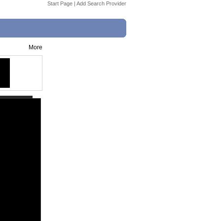
Start Page
|
Add Search Provider
More