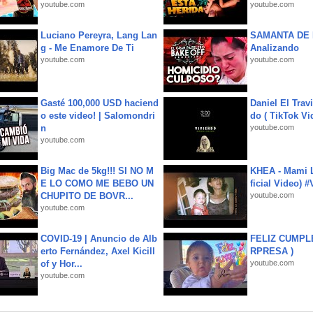
youtube.com
youtube.com
Luciano Pereyra, Lang Lan
SAMANTA DE 
g - Me Enamore De Ti
Analizando
youtube.com
youtube.com
Gasté 100,000 USD haciend
Daniel El Trav
o este video! | Salomondri
do ( TikTok Vid
n
youtube.com
youtube.com
Big Mac de 5kg!!! SI NO M
KHEA - Mami L
E LO COMO ME BEBO UN
ficial Video) 
CHUPITO DE BOVR...
youtube.com
youtube.com
COVID-19 | Anuncio de Alb
FELIZ CUMPL
erto Fernández, Axel Kicill
RPRESA )
of y Hor...
youtube.com
youtube.com