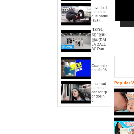
Lavado d
e auto: lo
que nadie
lava (...
ITZY(있
지) "달라
달라(DAL
LA DALL
A)" Dan
c...
Cuarente
na día 96
Popular 
encerrad
a en el as
censor *p
or dos h
o...