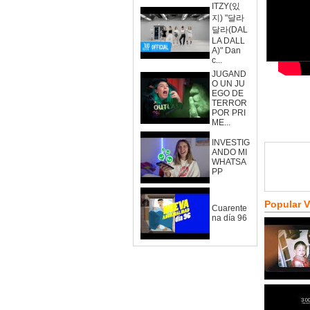
ITZY(있
지) "달라
달라(DAL
LA DALL
A)" Dan
c...
JUGAND
O UN JU
EGO DE
TERROR
POR PRI
ME...
INVESTIG
ANDO MI
WHATSA
PP
Popular 
Cuarente
na día 96