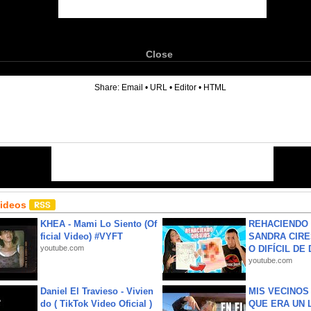
Close
6
Share:
Email
•
URL
•
Editor
•
HTML
Videos
KHEA - Mami Lo Siento (Of
REHACIENDO 
ficial Video) #VYFT
SANDRA CIRE
youtube.com
O DIFÍCIL DE 
youtube.com
Daniel El Travieso - Vivien
MIS VECINO
do ( TikTok Video Oficial )
QUE ERA UN 