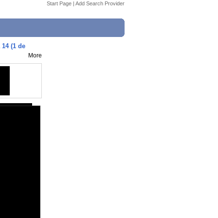
Start Page
|
Add Search Provider
 14 (1 de
More