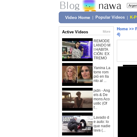
Video Home
|
Popular Videos
|
K-
Home
>>
Active Videos
More
4)
REMODE
LANDO M
I HABITA
CIÓN: EX
TREMO
Yanina La
torre rom
pió en lla
nto al ...
jxdn - Ang
els & De
mons Aco
ustic (Of
f...
Lavado d
e auto: lo
que nadie
lava (...