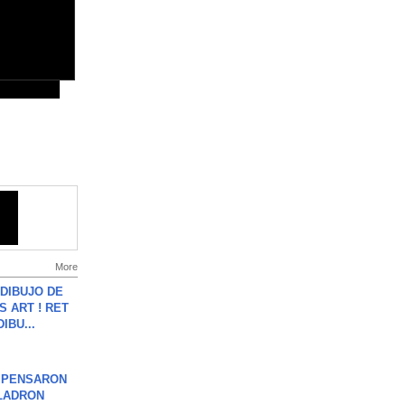
More
DIBUJO DE
S ART ! RET
DIBU...
S PENSARON
LADRON