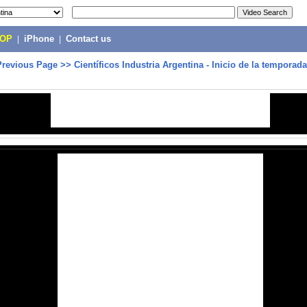
POP
|
iPhone
|
Contact us
Previous Page
>>
Científicos Industria Argentina - Inicio de la temporada