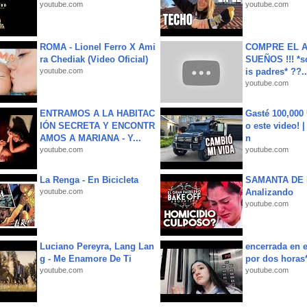
youtube.com
youtube.com
ROMA - Lionel Ferro X Ami
COMPRE EL A
ra Chediak (Video Oficial)
SUEÑOS !!! *s
youtube.com
is padres* ??..
youtube.com
ENTRAMOS A LA HABITAC
Gasté 100,000
IÓN SECRETA Y ENCONTR
o este video! 
AMOS A MARIANA - Y...
n
youtube.com
youtube.com
La Renga - En Bicicleta
SAMANTA DE 
youtube.com
Analizando
youtube.com
Luciano Pereyra, Lang Lan
encerrada en e
g - Me Enamore De Ti
por dos horas
youtube.com
youtube.com