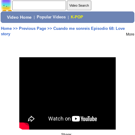
Video Home
|
Popular Videos
|
K-POP
Home
>>
Previous Page
>>
Cuando me sonreis Episodio 68: Love
story
More
Share: