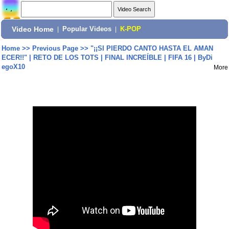
Video Home
|
Popular Videos
|
K-POP
Home
>>
Previous Page
>>
"¡¡SI PIERDO CANTO HASTA EL AMAN
ECER!!" | RETO DE LOS TOTS | FINAL INCREÍBLE | FIFA 16 | ByDi
egoX10
More