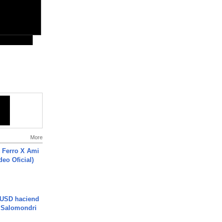
More
 Ferro X Ami
deo Oficial)
 USD haciend
| Salomondri