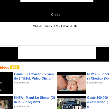
Close
6
Share:
Email
•
URL
•
Editor
•
HTML
Videos
Daniel El Travieso - Vivien
ROMA - Lionel
do ( TikTok Video Oficial )
ra Chediak (Vi
youtube.com
youtube.com
KHEA - Mami Lo Siento (Of
Gasté 100,000
ficial Video) #VYFT
o este video! 
youtube.com
n