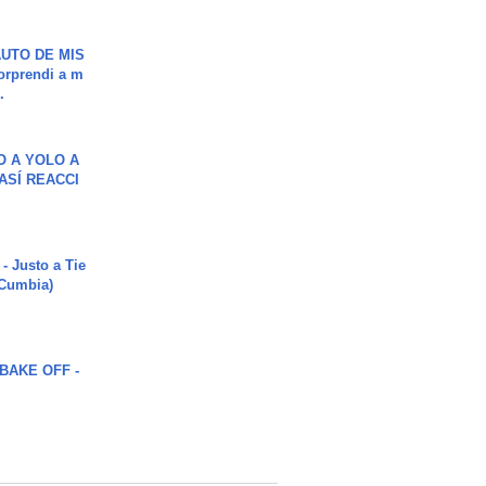
UTO DE MIS
orprendi a m
.
O A YOLO A
ASÍ REACCI
- Justo a Tie
 Cumbia)
BAKE OFF -