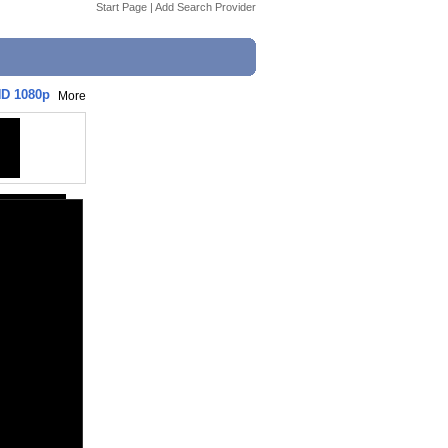
Start Page
|
Add Search Provider
HD 1080p
More