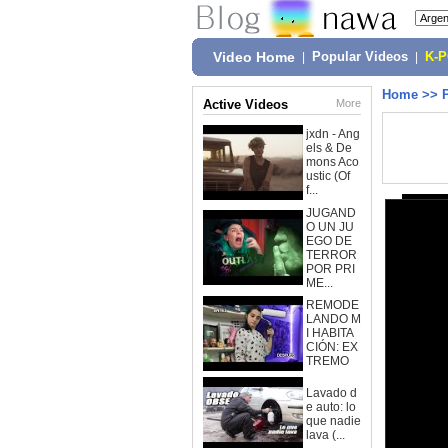
Video Home
|
Popular Videos
|
K-
Home
>>
Active Videos
More
jxdn - Ang
els & De
mons Aco
ustic (Of
f...
JUGAND
O UN JU
EGO DE
TERROR
POR PRI
ME...
REMODE
LANDO M
I HABITA
CIÓN: EX
TREMO
Lavado d
e auto: lo
que nadie
lava (...