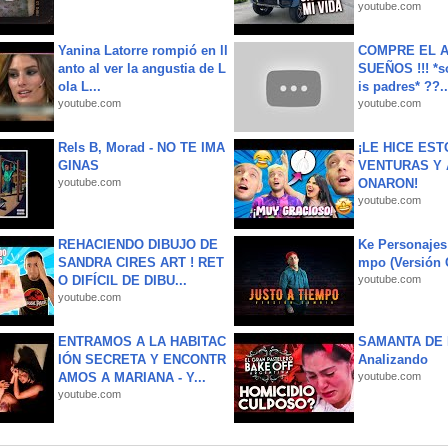
youtube.com
Yanina Latorre rompió en ll
COMPRE EL A
anto al ver la angustia de L
SUEÑOS !!! *s
ola L...
is padres* ??..
youtube.com
youtube.com
Rels B, Morad - NO TE IMA
¡LE HICE EST
GINAS
VENTURAS Y 
youtube.com
ONARON!
youtube.com
REHACIENDO DIBUJO DE
Ke Personajes 
SANDRA CIRES ART ! RET
mpo (Versión
O DIFÍCIL DE DIBU...
youtube.com
youtube.com
ENTRAMOS A LA HABITAC
SAMANTA DE 
IÓN SECRETA Y ENCONTR
Analizando
AMOS A MARIANA - Y...
youtube.com
youtube.com