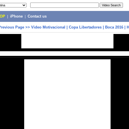
POP
|
iPhone
|
Contact us
Previous Page
>>
Video Motivacional | Copa Libertadores | Boca 2016 | 