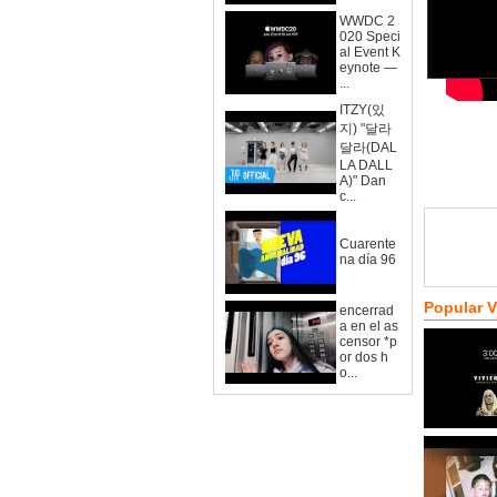
WWDC 2
020 Speci
al Event K
eynote —
...
ITZY(있
지) "달라
달라(DAL
LA DALL
A)" Dan
c...
Cuarente
na día 96
Popular 
encerrad
a en el as
censor *p
or dos h
o...