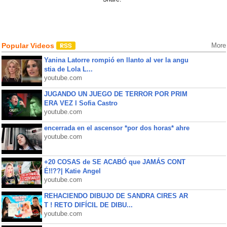
Popular Videos
More
Yanina Latorre rompió en llanto al ver la angu
stia de Lola L...
youtube.com
JUGANDO UN JUEGO DE TERROR POR PRIM
ERA VEZ l Sofia Castro
youtube.com
encerrada en el ascensor *por dos horas* ahre
youtube.com
+20 COSAS de SE ACABÓ que JAMÁS CONT
É!!??| Katie Angel
youtube.com
REHACIENDO DIBUJO DE SANDRA CIRES AR
T ! RETO DIFÍCIL DE DIBU...
youtube.com