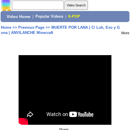
Video Home
|
Popular Videos
|
K-POP
Home
>>
Previous Page
>>
MUERTE POR LANA | C/ Luh, Exo y G
ona | ANVILANCHE Minecraft
More
Share: