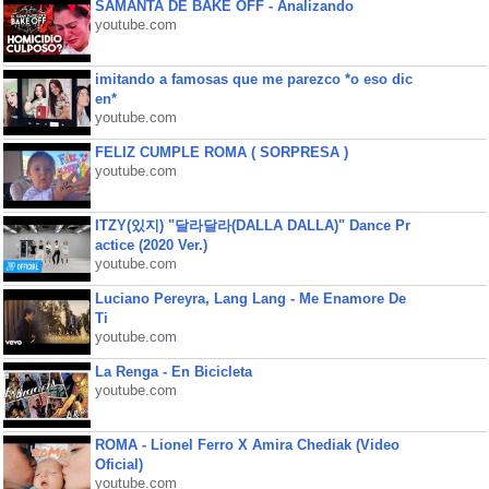
SAMANTA DE BAKE OFF - Analizando
youtube.com
imitando a famosas que me parezco *o eso dic
en*
youtube.com
FELIZ CUMPLE ROMA ( SORPRESA )
youtube.com
ITZY(있지) "달라달라(DALLA DALLA)" Dance Pr
actice (2020 Ver.)
youtube.com
Luciano Pereyra, Lang Lang - Me Enamore De
Ti
youtube.com
La Renga - En Bicicleta
youtube.com
ROMA - Lionel Ferro X Amira Chediak (Video
Oficial)
youtube.com