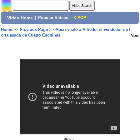
Video Home
|
Popular Videos
|
K-POP
Home
>>
Previous Page
>>
Macri visitó a Alfredo, el vendedor de t
orta asada de Cuatro Esquinas
More
Share: