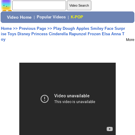
Video Home
|
Popular Videos
|
K-POP
Home
>>
Previous Page
>>
Play Dough Apples Smiley Face Surpr
ise Toys Disney Princess Cinderella Rapunzel Frozen Elsa Anna T
oy
More