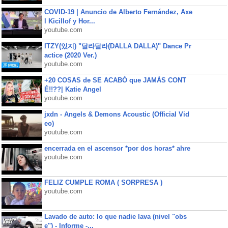
COVID-19 | Anuncio de Alberto Fernández, Axe
l Kicillof y Hor...
youtube.com
ITZY(있지) "달라달라(DALLA DALLA)" Dance Pr
actice (2020 Ver.)
youtube.com
+20 COSAS de SE ACABÓ que JAMÁS CONT
É!!??| Katie Angel
youtube.com
jxdn - Angels & Demons Acoustic (Official Vid
eo)
youtube.com
encerrada en el ascensor *por dos horas* ahre
youtube.com
FELIZ CUMPLE ROMA ( SORPRESA )
youtube.com
Lavado de auto: lo que nadie lava (nivel "obs
e") - Informe -...