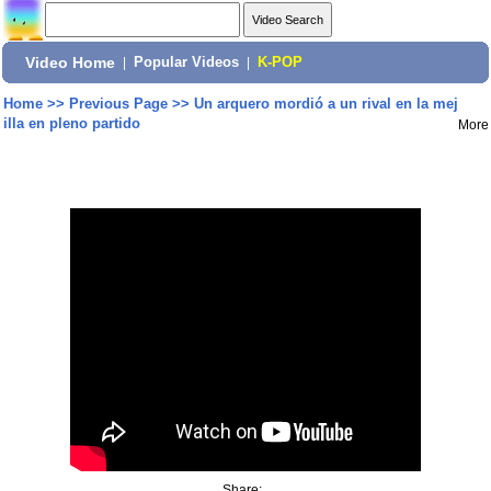
Video Home
|
Popular Videos
|
K-POP
Home
>>
Previous Page
>>
Un arquero mordió a un rival en la mej
illa en pleno partido
More
Share: