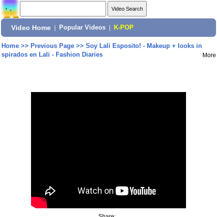
Video Home
|
Popular Videos
|
K-POP
Home
>>
Previous Page
>>
Soy Lali Esposito! - Makeup + looks in
spirados en Lali - Fashion Diaries
More
Share: