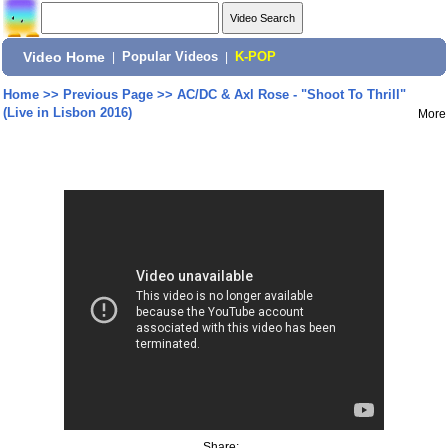
Video Home
|
Popular Videos
|
K-POP
Home
>>
Previous Page
>>
AC/DC & Axl Rose - "Shoot To Thrill"
(Live in Lisbon 2016)
More
Share: