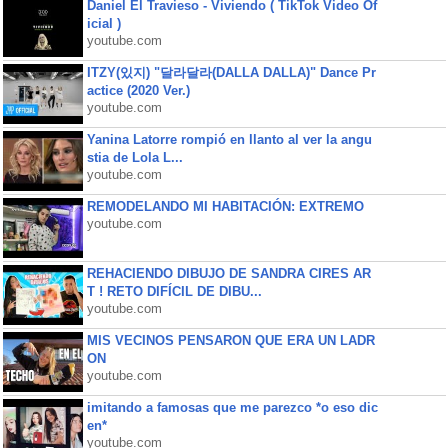
Daniel El Travieso - Viviendo ( TikTok Video Of
icial )
youtube.com
ITZY(있지) "달라달라(DALLA DALLA)" Dance Pr
actice (2020 Ver.)
youtube.com
Yanina Latorre rompió en llanto al ver la angu
stia de Lola L...
youtube.com
REMODELANDO MI HABITACIÓN: EXTREMO
youtube.com
REHACIENDO DIBUJO DE SANDRA CIRES AR
T ! RETO DIFÍCIL DE DIBU...
youtube.com
MIS VECINOS PENSARON QUE ERA UN LADR
ON
youtube.com
imitando a famosas que me parezco *o eso dic
en*
youtube.com