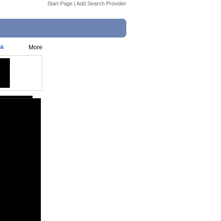
Start Page
|
Add Search Provider
la
More