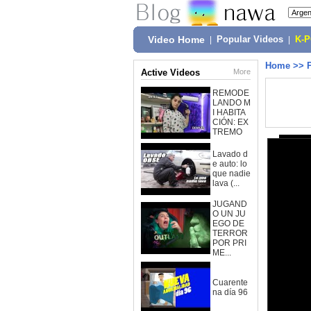
Video Home
|
Popular Videos
|
K-
Home
>>
Active Videos
More
REMODE
LANDO M
I HABITA
CIÓN: EX
TREMO
Lavado d
e auto: lo
que nadie
lava (...
JUGAND
O UN JU
EGO DE
TERROR
POR PRI
ME...
Cuarente
na día 96