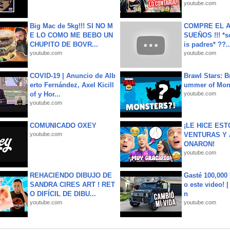
youtube.com
Big Mac de 5kg!!! SI NO M
COMPRE EL A
E LO COMO ME BEBO UN
SUEÑOS !!! *s
CHUPITO DE BOVR...
is padres* ??..
youtube.com
youtube.com
COVID-19 | Anuncio de Alb
Brawl Stars: B
erto Fernández, Axel Kicill
ummer of Mon
of y Hor...
youtube.com
youtube.com
COMUNICADO OXEY
¡LE HICE EST
youtube.com
VENTURAS Y 
ONARON!
youtube.com
REHACIENDO DIBUJO DE
Gasté 100,000
SANDRA CIRES ART ! RET
o este video! 
O DIFÍCIL DE DIBU...
n
youtube.com
youtube.com