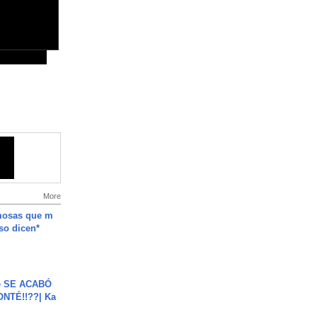
More
mosas que m
so dicen*
e SE ACABÓ
NTÉ!!??| Ka