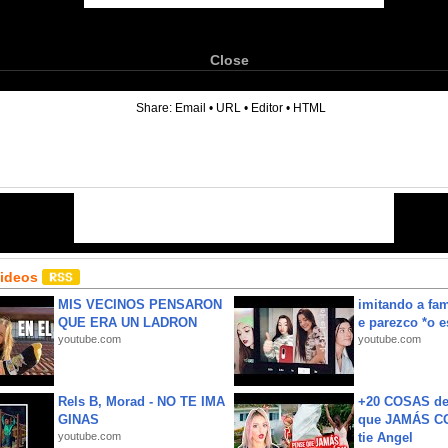
Close
6
Share:
Email
•
URL
•
Editor
•
HTML
Videos
MIS VECINOS PENSARON
imitando a fa
QUE ERA UN LADRON
e parezco *o e
youtube.com
youtube.com
Rels B, Morad - NO TE IMA
+20 COSAS d
GINAS
que JAMÁS CO
youtube.com
tie Angel