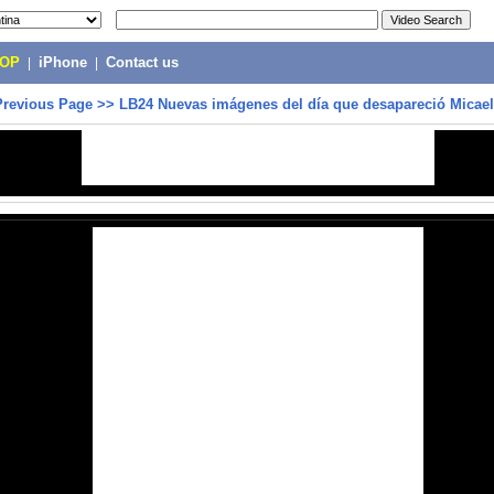
POP
|
iPhone
|
Contact us
Previous Page
>>
LB24 Nuevas imágenes del día que desapareció Micae