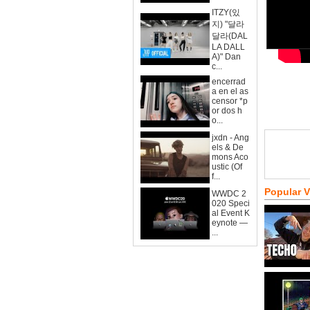
ITZY(있
지) "달라
달라(DAL
LA DALL
A)" Dan
c...
encerrad
a en el as
censor *p
or dos h
o...
jxdn - Ang
els & De
mons Aco
ustic (Of
f...
Popular 
WWDC 2
020 Speci
al Event K
eynote —
...