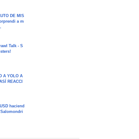
UTO DE MIS
orprendi a m
.
rawl Talk - S
sters!
O A YOLO A
ASÍ REACCI
 USD haciend
| Salomondri