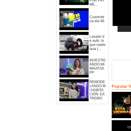
POR PRI
ME...
Cuarente
na día 96
Lavado d
e auto: lo
que nadie
lava (...
INVESTIG
ANDO MI
WHATSA
PP
REMODE
LANDO M
Popular 
I HABITA
CIÓN: EX
TREMO