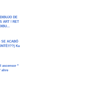
DIBUJO DE
S ART ! RET
DIBU...
e SE ACABÓ
NTÉ!!??| Ka
l ascensor *
* ahre