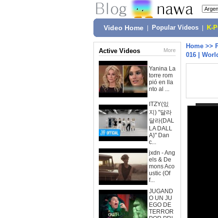
Video Home
|
Popular Videos
|
K-
Home
>>
Active Videos
More
016 | Worl
Yanina La
torre rom
pió en lla
nto al ...
ITZY(있
지) "달라
달라(DAL
LA DALL
A)" Dan
c...
jxdn - Ang
els & De
mons Aco
ustic (Of
f...
JUGAND
O UN JU
EGO DE
TERROR