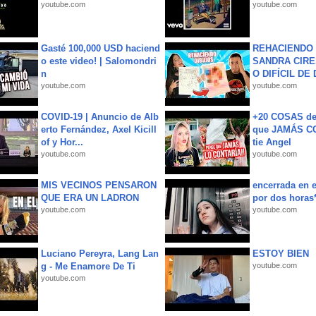
youtube.com
youtube.com
Gasté 100,000 USD haciend
REHACIENDO 
o este video! | Salomondri
SANDRA CIRE
n
O DIFÍCIL DE 
youtube.com
youtube.com
COVID-19 | Anuncio de Alb
+20 COSAS d
erto Fernández, Axel Kicill
que JAMÁS CO
of y Hor...
tie Angel
youtube.com
youtube.com
MIS VECINOS PENSARON
encerrada en e
QUE ERA UN LADRON
por dos horas
youtube.com
youtube.com
Luciano Pereyra, Lang Lan
ESTOY BIEN
g - Me Enamore De Ti
youtube.com
youtube.com