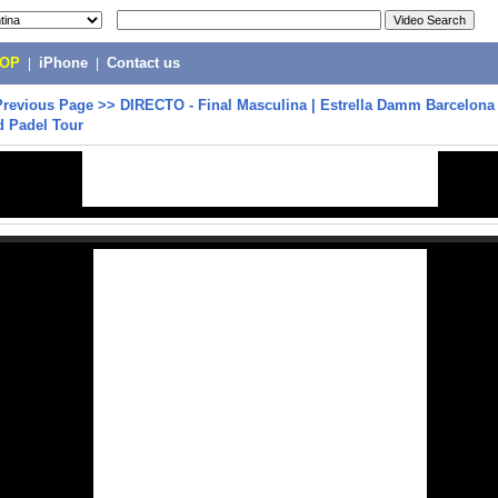
POP
|
iPhone
|
Contact us
Previous Page
>>
DIRECTO - Final Masculina | Estrella Damm Barcelona
d Padel Tour