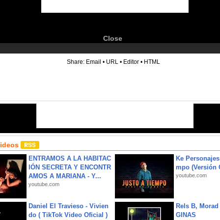
Close
6
Share:
Email
•
URL
•
Editor
•
HTML
Videos
ENTRAMOS A LA HABITAC
Ke Personajes 
IÓN SECRETA Y ENCONTR
mpo (Versión
AMOS A MARIANA - Y...
youtube.com
youtube.com
Daniel El Travieso - Vivien
Rels B, Morad
do ( TikTok Video Oficial )
GINAS