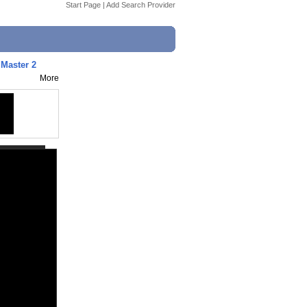
Start Page
|
Add Search Provider
 Master 2
More