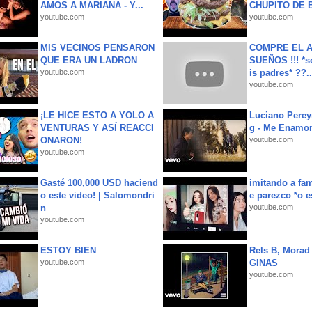
AMOS A MARIANA - Y...
CHUPITO DE B
youtube.com
youtube.com
MIS VECINOS PENSARON
COMPRE EL A
QUE ERA UN LADRON
SUEÑOS !!! *s
youtube.com
is padres* ??..
youtube.com
¡LE HICE ESTO A YOLO A
Luciano Perey
VENTURAS Y ASÍ REACCI
g - Me Enamor
ONARON!
youtube.com
youtube.com
Gasté 100,000 USD haciend
imitando a fa
o este video! | Salomondri
e parezco *o e
n
youtube.com
youtube.com
ESTOY BIEN
Rels B, Morad
youtube.com
GINAS
youtube.com