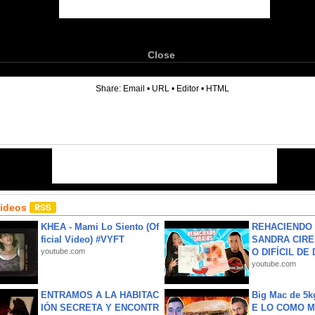
Close
6
Share:
Email
•
URL
•
Editor
•
HTML
Videos
KHEA - Mami Lo Siento (Of
REHACIENDO 
ficial Video) #VYFT
SANDRA CIRE
youtube.com
O DIFÍCIL DE 
youtube.com
ENTRAMOS A LA HABITAC
Big Mac de 5k
IÓN SECRETA Y ENCONTR
E LO COMO M