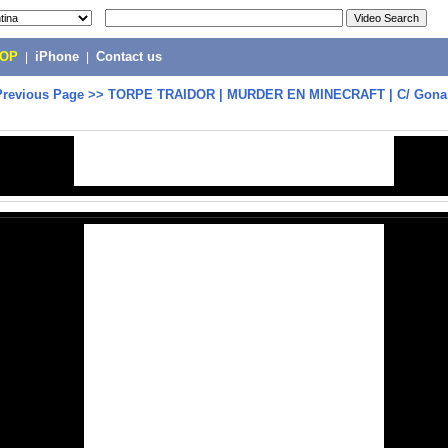
POP
|
iPhone
|
Contact us
Previous Page
>>
TORPE TRAIDOR | MURDER EN MINECRAFT | C/ Gona,