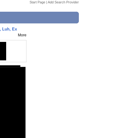
Start Page
|
Add Search Provider
 Luh, Ex
More