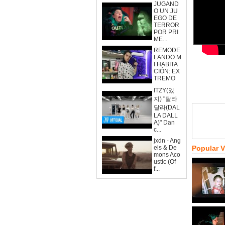
JUGAND
O UN JU
EGO DE
TERROR
POR PRI
ME...
REMODE
LANDO M
I HABITA
CIÓN: EX
TREMO
ITZY(있
지) "달라
달라(DAL
LA DALL
A)" Dan
c...
jxdn - Ang
els & De
Popular 
mons Aco
ustic (Of
f...