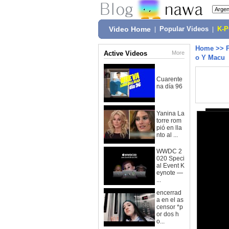
Video Home
|
Popular Videos
|
K-
Home
>>
Active Videos
More
o Y Macu
Cuarente
na día 96
Yanina La
torre rom
pió en lla
nto al ...
WWDC 2
020 Speci
al Event K
eynote —
...
encerrad
a en el as
censor *p
or dos h
o...