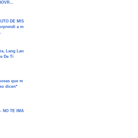
OVR...
UTO DE MIS
orprendi a m
.
ra, Lang Lan
e De Ti
mosas que m
so dicen*
 - NO TE IMA