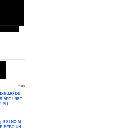
More
DIBUJO DE
S ART ! RET
DIBU...
g!!! SI NO M
E BEBO UN