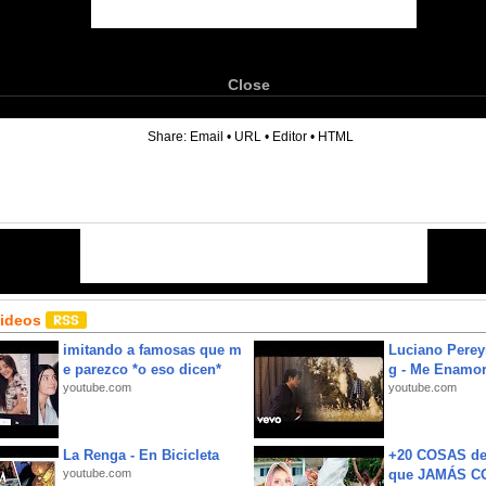
Close
6
Share:
Email
•
URL
•
Editor
•
HTML
Videos
imitando a famosas que m
Luciano Perey
e parezco *o eso dicen*
g - Me Enamor
youtube.com
youtube.com
La Renga - En Bicicleta
+20 COSAS d
youtube.com
que JAMÁS CO