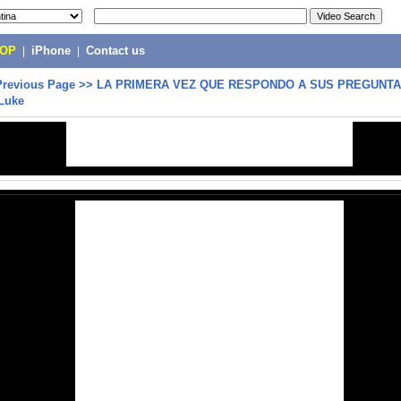
POP
|
iPhone
|
Contact us
Previous Page
>>
LA PRIMERA VEZ QUE RESPONDO A SUS PREGUNTAS
 Luke