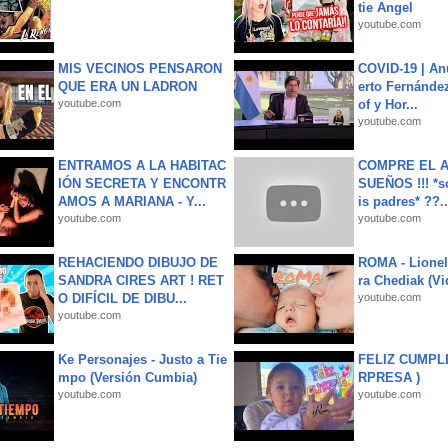
tie Angel
youtube.com
MIS VECINOS PENSARON
COVID-19 | An
QUE ERA UN LADRON
erto Fernández
youtube.com
of y Hor...
youtube.com
ENTRAMOS A LA HABITAC
COMPRE EL A
IÓN SECRETA Y ENCONTR
SUEÑOS !!! *s
AMOS A MARIANA - Y...
is padres* ??..
youtube.com
youtube.com
REHACIENDO DIBUJO DE
ROMA - Lionel
SANDRA CIRES ART ! RET
ra Chediak (Vi
O DIFÍCIL DE DIBU...
youtube.com
youtube.com
Ke Personajes - Justo a Tie
FELIZ CUMPL
mpo (Versión Cumbia)
RPRESA )
youtube.com
youtube.com