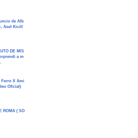
uncio de Alb
, Axel Kicill
UTO DE MIS
orprendi a m
.
 Ferro X Ami
deo Oficial)
E ROMA ( SO