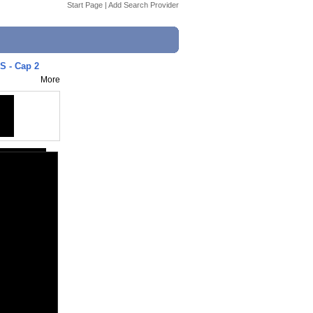
Start Page
|
Add Search Provider
 - Cap 2
More