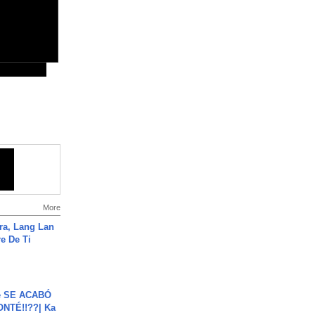
More
ra, Lang Lan
e De Ti
e SE ACABÓ
NTÉ!!??| Ka