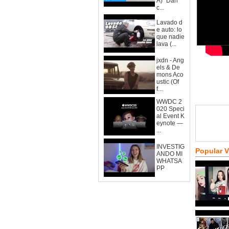
A)" Dan
c...
Lavado d
e auto: lo
que nadie
lava (...
jxdn - Ang
els & De
mons Aco
ustic (Of
f...
WWDC 2
020 Speci
al Event K
eynote —
...
INVESTIG
Popular 
ANDO MI
WHATSA
PP