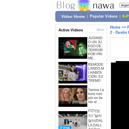
Video Home
|
Popular Videos
|
K-
Home
>>
Active Videos
More
2 - Dustin
JUGAND
O UN JU
EGO DE
TERROR
POR PRI
ME...
REMODE
LANDO M
I HABITA
CIÓN: EX
TREMO
Yanina La
torre rom
pió en lla
nto al ...
ITZY(있
지) "달라
달라(DAL
LA DALL