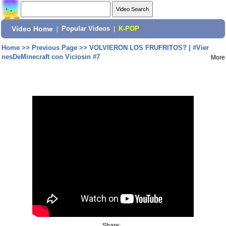
Video Home
|
Popular Videos
|
K-POP
Home
>>
Previous Page
>>
VOLVIERON LOS FRUFRITOS? | #Vier
nesDeMinecraft con Viciosin #7
More
Share: