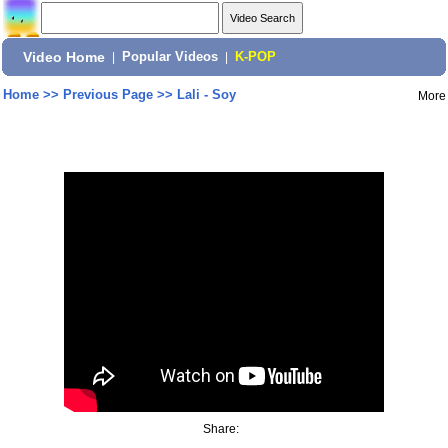
Video Home
|
Popular Videos
|
K-POP
Home
>>
Previous Page
>>
Lali - Soy
More
Share: