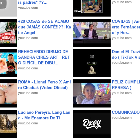
is padres* ??...
youtube.com
youtube.com
+20 COSAS de SE ACABÓ
COVID-19 | An
que JAMÁS CONTÉ!!??| Ka
erto Fernández
tie Angel
of y Hor...
youtube.com
youtube.com
REHACIENDO DIBUJO DE
Daniel El Trav
SANDRA CIRES ART ! RET
do ( TikTok Vid
O DIFÍCIL DE DIBU...
youtube.com
youtube.com
ROMA - Lionel Ferro X Ami
FELIZ CUMPL
ra Chediak (Video Oficial)
RPRESA )
youtube.com
youtube.com
Luciano Pereyra, Lang Lan
COMUNICADO
g - Me Enamore De Ti
youtube.com
youtube.com