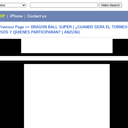
POP
|
iPhone
|
Contact us
Previous Page
>>
DRAGON BALL SUPER | ¿CUANDO SERA EL TORNEO
RSOS Y QUIENES PARTICIPARAN? | ANZU361