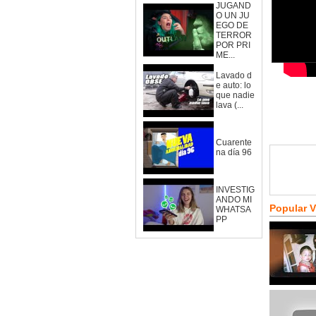
JUGAND
O UN JU
EGO DE
TERROR
POR PRI
ME...
Lavado d
e auto: lo
que nadie
lava (...
Cuarente
na día 96
INVESTIG
ANDO MI
Popular 
WHATSA
PP