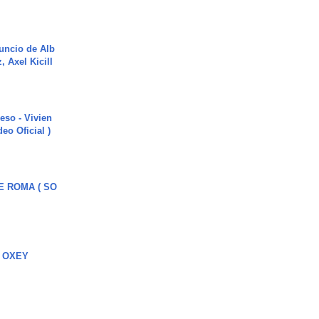
uncio de Alb
, Axel Kicill
ieso - Vivien
eo Oficial )
E ROMA ( SO
 OXEY