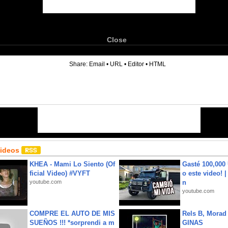
Close
6
Share:
Email
•
URL
•
Editor
•
HTML
Videos
KHEA - Mami Lo Siento (Of
Gasté 100,000
ficial Video) #VYFT
o este video! 
youtube.com
n
youtube.com
COMPRE EL AUTO DE MIS
Rels B, Morad
SUEÑOS !!! *sorprendi a m
GINAS