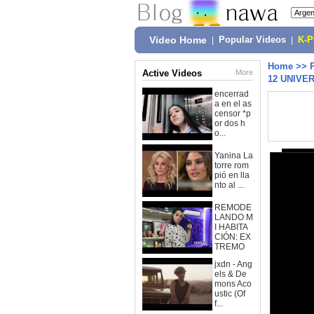
Video Home
|
Popular Videos
|
K-
Home
>>
Active Videos
More
12 UNIVE
encerrad
a en el as
censor *p
or dos h
o...
Yanina La
torre rom
pió en lla
nto al ...
REMODE
LANDO M
I HABITA
CIÓN: EX
TREMO
jxdn - Ang
els & De
mons Aco
ustic (Of
f...