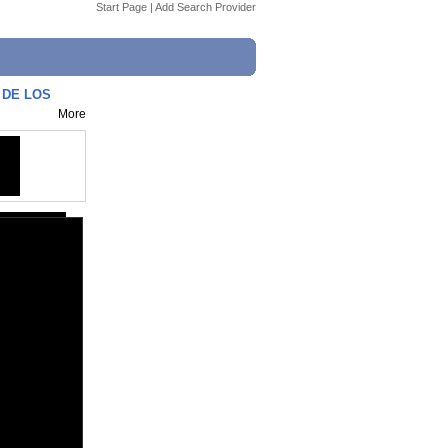
Start Page
|
Add Search Provider
 DE LOS
More