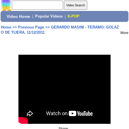
Video Home
|
Popular Videos
|
K-POP
Home
>>
Previous Page
>>
GERARDO MASINI - TERAMO: GOLAZ
O DE TIJERA, 11/12/2011
More
Share: