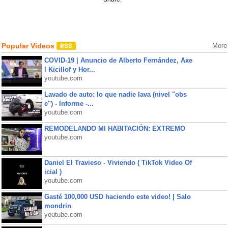
Popular Videos
More
COVID-19 | Anuncio de Alberto Fernández, Axe
l Kicillof y Hor...
youtube.com
Lavado de auto: lo que nadie lava (nivel "obs
e") - Informe -...
youtube.com
REMODELANDO MI HABITACIÓN: EXTREMO
youtube.com
Daniel El Travieso - Viviendo ( TikTok Video Of
icial )
youtube.com
Gasté 100,000 USD haciendo este video! | Salo
mondrin
youtube.com