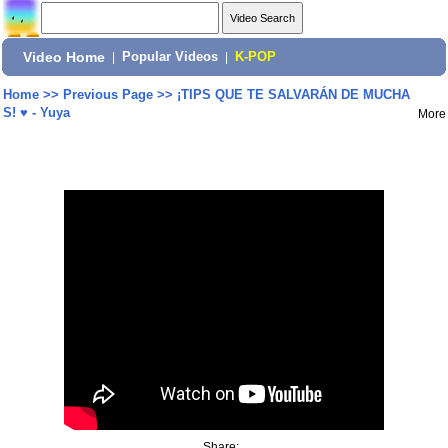
Video Home
|
Popular Videos
|
K-POP
Home
>>
Previous Page
>>
¡TIPS QUE TE SALVARÁN DE MUCHA
S! ♥ - Yuya
More
Share: