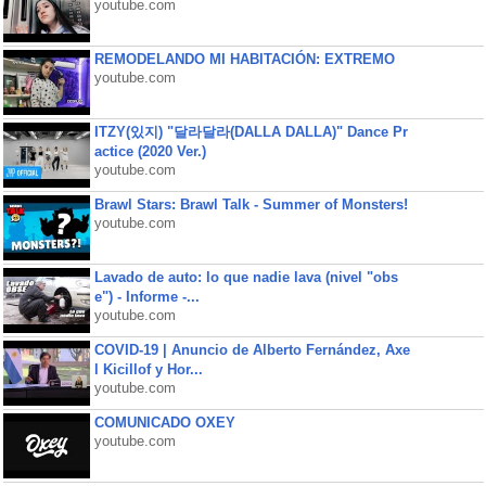
youtube.com
REMODELANDO MI HABITACIÓN: EXTREMO
youtube.com
ITZY(있지) "달라달라(DALLA DALLA)" Dance Pr
actice (2020 Ver.)
youtube.com
Brawl Stars: Brawl Talk - Summer of Monsters!
youtube.com
Lavado de auto: lo que nadie lava (nivel "obs
e") - Informe -...
youtube.com
COVID-19 | Anuncio de Alberto Fernández, Axe
l Kicillof y Hor...
youtube.com
COMUNICADO OXEY
youtube.com