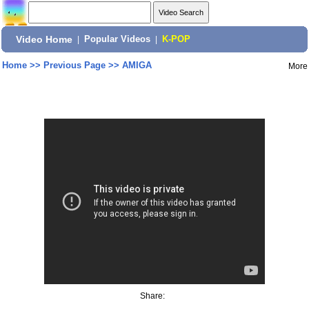
Video Home
|
Popular Videos
|
K-POP
Home
>>
Previous Page
>>
AMIGA
More
Share: