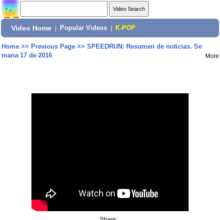
Video Home
|
Popular Videos
|
K-POP
Home
>>
Previous Page
>>
SPEEDRUN: Resumen de noticias. Se
mana 17 de 2016
More
Share: