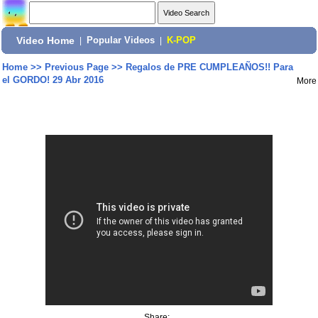
Video Home
|
Popular Videos
|
K-POP
Home
>>
Previous Page
>>
Regalos de PRE CUMPLEAÑOS!! Para
el GORDO! 29 Abr 2016
More
Share: