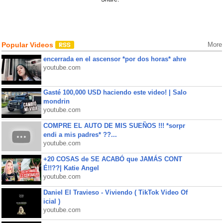
Popular Videos
More
encerrada en el ascensor *por dos horas* ahre
youtube.com
Gasté 100,000 USD haciendo este video! | Salo
mondrin
youtube.com
COMPRE EL AUTO DE MIS SUEÑOS !!! *sorpr
endi a mis padres* ??...
youtube.com
+20 COSAS de SE ACABÓ que JAMÁS CONT
É!!??| Katie Angel
youtube.com
Daniel El Travieso - Viviendo ( TikTok Video Of
icial )
youtube.com