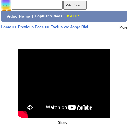
Video Home
|
Popular Videos
|
K-POP
Home
>>
Previous Page
>>
Exclusivo: Jorge Rial
More
Share: