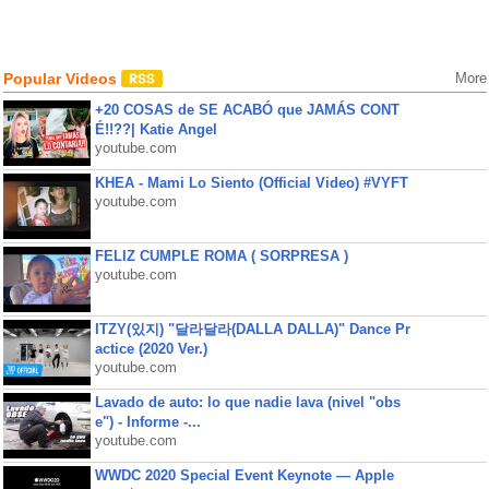
Popular Videos
More
+20 COSAS de SE ACABÓ que JAMÁS CONT
É!!??| Katie Angel
youtube.com
KHEA - Mami Lo Siento (Official Video) #VYFT
youtube.com
FELIZ CUMPLE ROMA ( SORPRESA )
youtube.com
ITZY(있지) "달라달라(DALLA DALLA)" Dance Pr
actice (2020 Ver.)
youtube.com
Lavado de auto: lo que nadie lava (nivel "obs
e") - Informe -...
youtube.com
WWDC 2020 Special Event Keynote — Apple