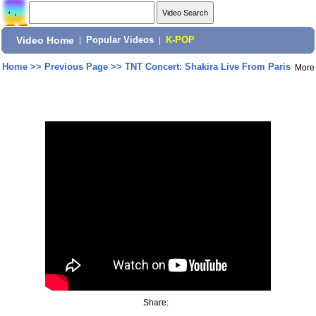
Video Home
|
Popular Videos
|
K-POP
Home
>>
Previous Page
>>
TNT Concert: Shakira Live From Paris
More
Share: