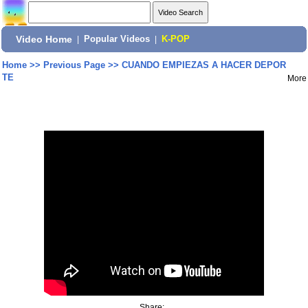
Video Home
|
Popular Videos
|
K-POP
Home
>>
Previous Page
>>
CUANDO EMPIEZAS A HACER DEPOR
TE
More
Share: