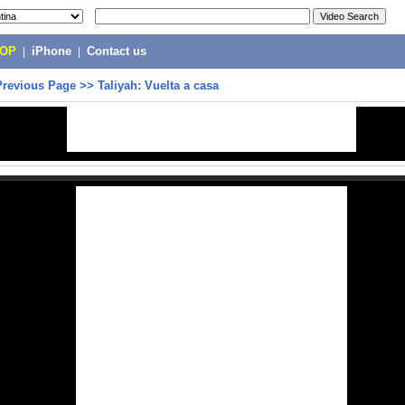
POP
|
iPhone
|
Contact us
Previous Page
>>
Taliyah: Vuelta a casa