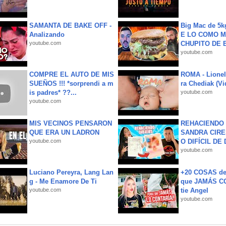
SAMANTA DE BAKE OFF -
Big Mac de 5k
Analizando
E LO COMO M
youtube.com
CHUPITO DE B
youtube.com
COMPRE EL AUTO DE MIS
ROMA - Lionel
SUEÑOS !!! *sorprendi a m
ra Chediak (Vi
is padres* ??...
youtube.com
youtube.com
MIS VECINOS PENSARON
REHACIENDO 
QUE ERA UN LADRON
SANDRA CIRE
youtube.com
O DIFÍCIL DE 
youtube.com
Luciano Pereyra, Lang Lan
+20 COSAS d
g - Me Enamore De Ti
que JAMÁS CO
youtube.com
tie Angel
youtube.com