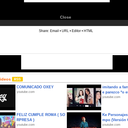
Close
6
Share:
Email
•
URL
•
Editor
•
HTML
Videos
COMUNICADO OXEY
imitando a fa
youtube.com
e parezco *o e
youtube.com
FELIZ CUMPLE ROMA ( SO
Ke Personajes 
RPRESA )
mpo (Versión
youtube.com
youtube.com