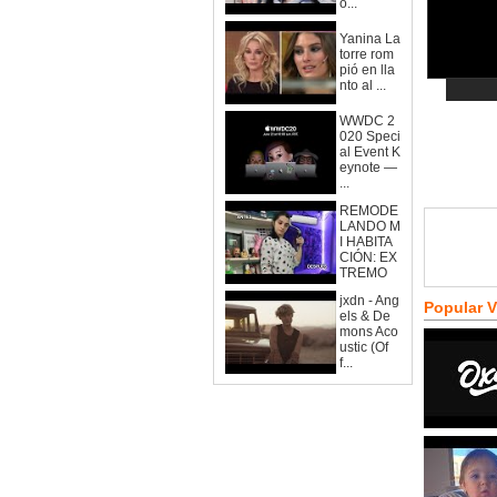
o...
Yanina La
torre rom
pió en lla
nto al ...
WWDC 2
020 Speci
al Event K
eynote —
...
REMODE
LANDO M
I HABITA
CIÓN: EX
TREMO
jxdn - Ang
Popular 
els & De
mons Aco
ustic (Of
f...