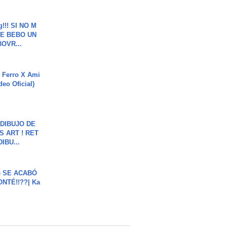
g!!! SI NO M
E BEBO UN
OVR...
 Ferro X Ami
deo Oficial)
DIBUJO DE
S ART ! RET
DIBU...
e SE ACABÓ
NTÉ!!??| Ka