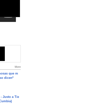
More
mosas que m
so dicen*
- Justo a Tie
 Cumbia)