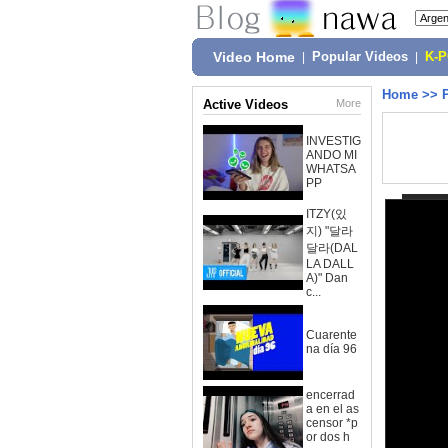
Video Home
|
Popular Videos
|
K-
Home
>>
Active Videos
More
INVESTIG
ANDO MI
WHATSA
PP
ITZY(있
지) "달라
달라(DAL
LA DALL
A)" Dan
c...
Cuarente
na día 96
encerrad
a en el as
censor *p
or dos h