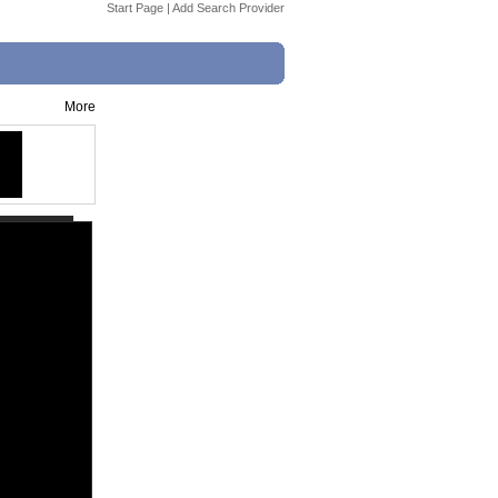
Start Page
|
Add Search Provider
More