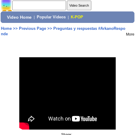
Video Home
|
Popular Videos
|
K-POP
Home
>>
Previous Page
>>
Preguntas y respuestas #ArkanoRespo
nde
More
Share: