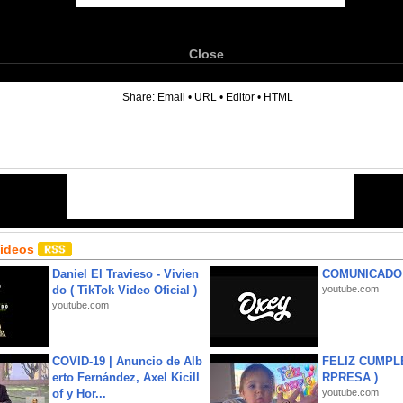
Close
6
Share:
Email
•
URL
•
Editor
•
HTML
Videos
Daniel El Travieso - Vivien
COMUNICADO
do ( TikTok Video Oficial )
youtube.com
youtube.com
COVID-19 | Anuncio de Alb
FELIZ CUMPL
erto Fernández, Axel Kicill
RPRESA )
of y Hor...
youtube.com