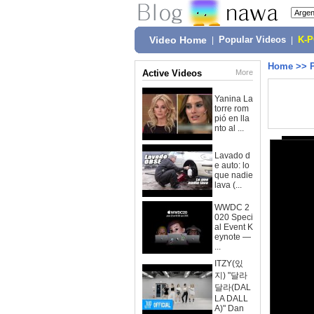
Video Home
|
Popular Videos
|
K-
Home
>>
Active Videos
More
Yanina La
torre rom
pió en lla
nto al ...
Lavado d
e auto: lo
que nadie
lava (...
WWDC 2
020 Speci
al Event K
eynote —
...
ITZY(있
지) "달라
달라(DAL
LA DALL
A)" Dan