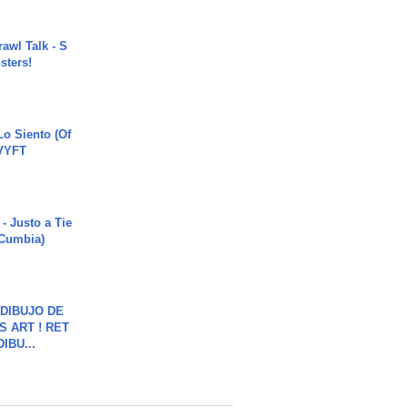
rawl Talk - S
sters!
o Siento (Of
#VYFT
- Justo a Tie
 Cumbia)
DIBUJO DE
S ART ! RET
DIBU...