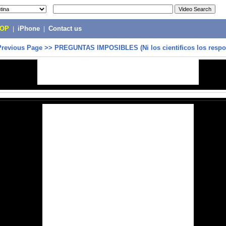
POP
|
iPhone
|
Contact us
Previous Page
>>
PREGUNTAS IMPOSIBLES (Ni los cientificos los respo