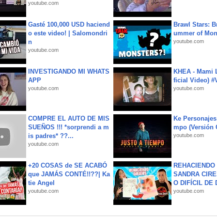
youtube.com
Gasté 100,000 USD haciend
Brawl Stars: B
o este video! | Salomondri
ummer of Mon
n
youtube.com
youtube.com
INVESTIGANDO MI WHATS
KHEA - Mami L
APP
ficial Video) 
youtube.com
youtube.com
COMPRE EL AUTO DE MIS
Ke Personajes 
SUEÑOS !!! *sorprendi a m
mpo (Versión
is padres* ??...
youtube.com
youtube.com
+20 COSAS de SE ACABÓ
REHACIENDO 
que JAMÁS CONTÉ!!??| Ka
SANDRA CIRE
tie Angel
O DIFÍCIL DE 
youtube.com
youtube.com