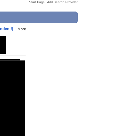
Start Page
|
Add Search Provider
nden!!)
More