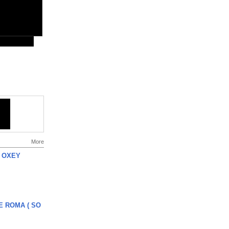
More
 OXEY
E ROMA ( SO