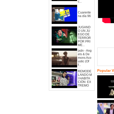
c...
Cuarente
na día 96
JUGAND
O UN JU
EGO DE
TERROR
POR PRI
ME...
jxdn - Ang
els & De
mons Aco
ustic (Of
f...
Popular 
REMODE
LANDO M
I HABITA
CIÓN: EX
TREMO