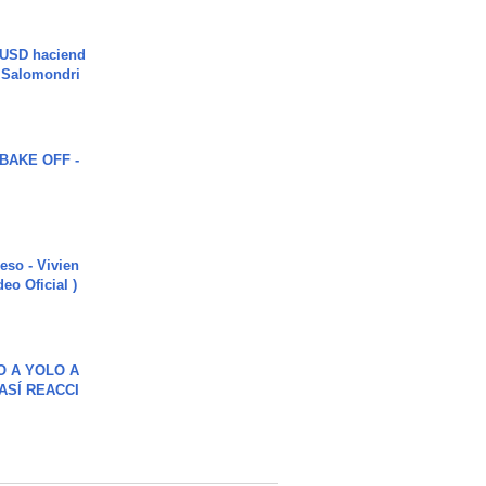
 USD haciend
| Salomondri
BAKE OFF -
ieso - Vivien
eo Oficial )
O A YOLO A
ASÍ REACCI