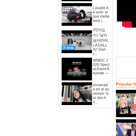
Lavado d
e auto: lo
que nadie
lava (...
ITZY(있
지) "달라
달라(DAL
LA DALL
A)" Dan
c...
WWDC 2
020 Speci
al Event K
eynote —
...
Popular 
encerrad
a en el as
censor *p
or dos h
o...