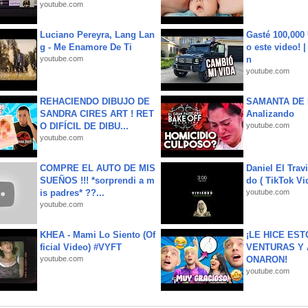
youtube.com
Luciano Pereyra, Lang Lan
Gasté 100,000
g - Me Enamore De Ti
o este video! 
youtube.com
n
youtube.com
REHACIENDO DIBUJO DE
SAMANTA DE 
SANDRA CIRES ART ! RET
Analizando
O DIFÍCIL DE DIBU...
youtube.com
youtube.com
COMPRE EL AUTO DE MIS
Daniel El Trav
SUEÑOS !!! *sorprendi a m
do ( TikTok Vid
is padres* ??...
youtube.com
youtube.com
KHEA - Mami Lo Siento (Of
¡LE HICE EST
ficial Video) #VYFT
VENTURAS Y 
youtube.com
ONARON!
youtube.com