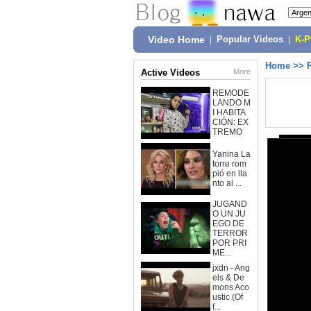
Video Home
|
Popular Videos
|
K-
Home
>>
Active Videos
More
REMODE
LANDO M
I HABITA
CIÓN: EX
TREMO
Yanina La
torre rom
pió en lla
nto al ...
JUGAND
O UN JU
EGO DE
TERROR
POR PRI
ME...
jxdn - Ang
els & De
mons Aco
ustic (Of
f...