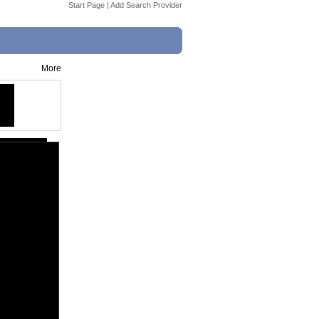
Start Page
|
Add Search Provider
More