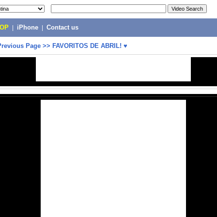
POP
|
iPhone
|
Contact us
Previous Page
>>
FAVORITOS DE ABRIL! ♥