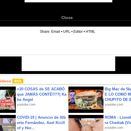
Close
6
Share:
Email
•
URL
•
Editor
•
HTML
Videos
+20 COSAS de SE ACABÓ
Big Mac de 5k
que JAMÁS CONTÉ!!??| Ka
E LO COMO M
tie Angel
CHUPITO DE B
youtube.com
youtube.com
COVID-19 | Anuncio de Alb
ROMA - Lionel
erto Fernández, Axel Kicill
ra Chediak (Vi
of y Hor...
youtube.com