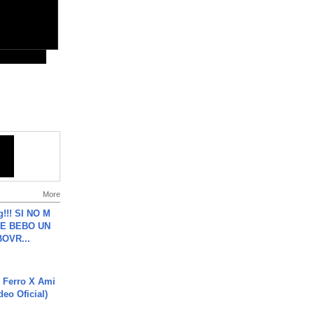
More
g!!! SI NO M
E BEBO UN
OVR...
 Ferro X Ami
deo Oficial)