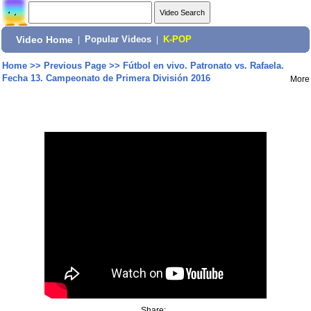
Video Home
|
Popular Videos
|
K-POP
Home
>>
Previous Page
>>
Fútbol en vivo. Patronato vs. Rafaela.
Fecha 13. Campeonato de Primera División 2016
More
Share: