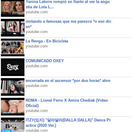
Yanina Latorre rompió en llanto al ver la angu
stia de Lola L...
youtube.com
imitando a famosas que me parezco *o eso dic
en*
youtube.com
La Renga - En Bicicleta
youtube.com
COMUNICADO OXEY
youtube.com
encerrada en el ascensor *por dos horas* ahre
youtube.com
ROMA - Lionel Ferro X Amira Chediak (Video
Oficial)
youtube.com
ITZY(있지) "달라달라(DALLA DALLA)" Dance Pr
actice (2020 Ver.)
youtube.com