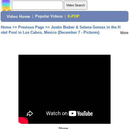
Video Home
|
Popular Videos
|
K-POP
Home
>>
Previous Page
>>
Justin Bieber & Selena Gomez in the H
otel Pool in Los Cabos, Mexico (December 7 - Pictures)
More
Share: