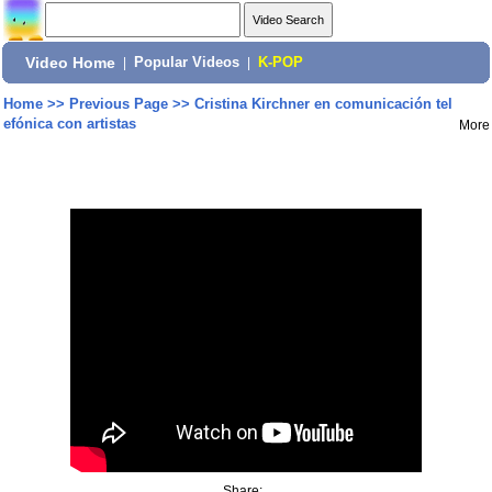
Video Home
|
Popular Videos
|
K-POP
Home
>>
Previous Page
>>
Cristina Kirchner en comunicación tel
efónica con artistas
More
Share: