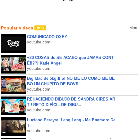
Popular Videos
More
COMUNICADO OXEY
youtube.com
+20 COSAS de SE ACABÓ que JAMÁS CONT
É!!??| Katie Angel
youtube.com
Big Mac de 5kg!!! SI NO ME LO COMO ME BE
BO UN CHUPITO DE BOVR...
youtube.com
REHACIENDO DIBUJO DE SANDRA CIRES AR
T ! RETO DIFÍCIL DE DIBU...
youtube.com
Luciano Pereyra, Lang Lang - Me Enamore De
Ti
youtube.com