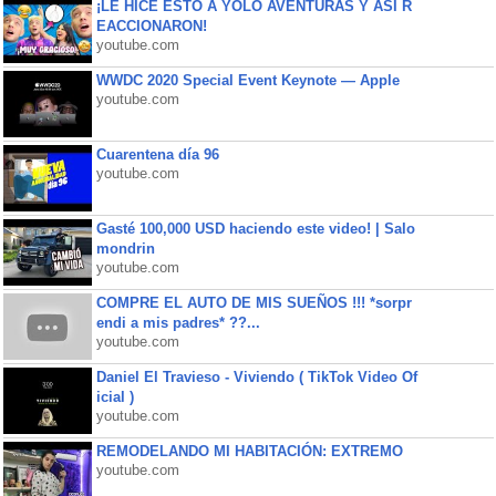
¡LE HICE ESTO A YOLO AVENTURAS Y ASÍ R
EACCIONARON!
youtube.com
WWDC 2020 Special Event Keynote — Apple
youtube.com
Cuarentena día 96
youtube.com
Gasté 100,000 USD haciendo este video! | Salo
mondrin
youtube.com
COMPRE EL AUTO DE MIS SUEÑOS !!! *sorpr
endi a mis padres* ??...
youtube.com
Daniel El Travieso - Viviendo ( TikTok Video Of
icial )
youtube.com
REMODELANDO MI HABITACIÓN: EXTREMO
youtube.com