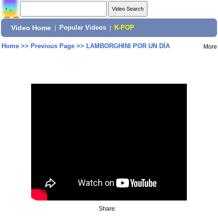
Video Home
|
Popular Videos
|
K-POP
Home
>>
Previous Page
>>
LAMBORGHINI POR UN DÍA
More
Share: