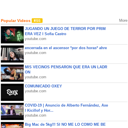
Popular Videos
More
JUGANDO UN JUEGO DE TERROR POR PRIM
ERA VEZ l Sofia Castro
youtube.com
encerrada en el ascensor *por dos horas* ahre
youtube.com
MIS VECINOS PENSARON QUE ERA UN LADR
ON
youtube.com
COMUNICADO OXEY
youtube.com
COVID-19 | Anuncio de Alberto Fernández, Axe
l Kicillof y Hor...
youtube.com
Big Mac de 5kg!!! SI NO ME LO COMO ME BE