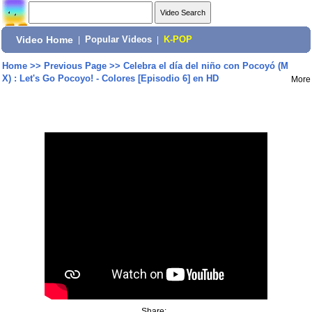
Video Home
|
Popular Videos
|
K-POP
Home
>>
Previous Page
>>
Celebra el día del niño con Pocoyó (M
X) : Let's Go Pocoyo! - Colores [Episodio 6] en HD
More
Share: