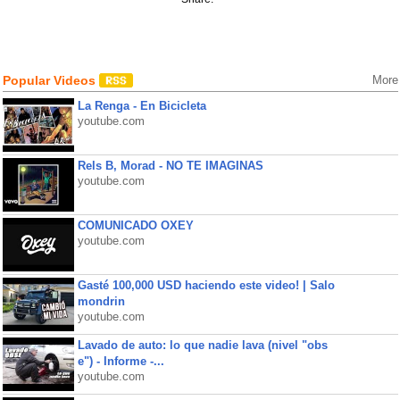
Popular Videos
More
La Renga - En Bicicleta
youtube.com
Rels B, Morad - NO TE IMAGINAS
youtube.com
COMUNICADO OXEY
youtube.com
Gasté 100,000 USD haciendo este video! | Salo
mondrin
youtube.com
Lavado de auto: lo que nadie lava (nivel "obs
e") - Informe -...
youtube.com