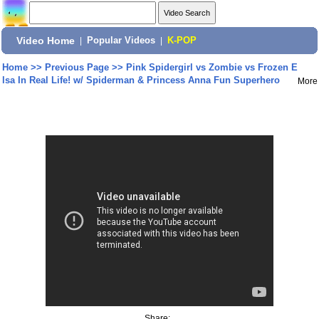
Video Home
|
Popular Videos
|
K-POP
Home
>>
Previous Page
>>
Pink Spidergirl vs Zombie vs Frozen E
lsa In Real Life! w/ Spiderman & Princess Anna Fun Superhero
More
Share: