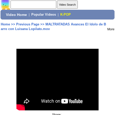
Video Home
|
Popular Videos
|
K-POP
Home
>>
Previous Page
>>
MALTRATADAS Avances El Idolo de B
arro con Luisana Lopilato.mov
More
Share: